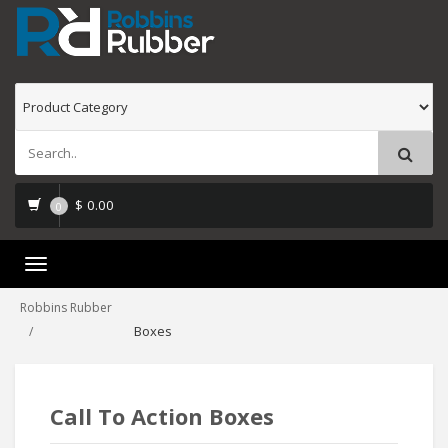
$
0.00
0
Toggle
navigation
Robbins Rubber
Boxes
Call To Action Boxes