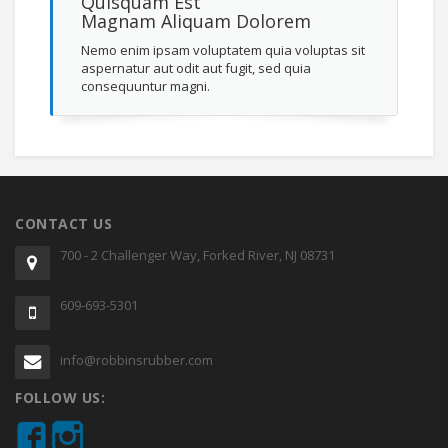
Quisquam Est
Magnam Aliquam Dolorem
Nemo enim ipsam voluptatem quia voluptas sit
aspernatur aut odit aut fugit, sed quia
consequuntur magni.
CONTACT US
700 - 2 Challenger Way, Forked River, NJ 08731
609-693-5301
info@robbinsrubber.com
FOLLOW US: